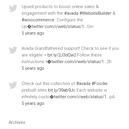
Upsell products to boost online sales &
engagement with the
#avada
#WebsiteBuilder
&
#woocommerce
. Configure the
Up�
twitter.com/i/web/status/1…
Gm
5 years ago
Avada Grandfathered support! Check to see if you
are eligible >
bit.ly/2J3dQw2
Follow these
instructions t�
twitter.com/i/web/status/1…
2h
5 years ago
Check out this collection of
#avada
#Foodie
prebuilt sites
bit.ly/39ab9Jc
Each website is
infinitely custo�
twitter.com/i/web/status/1…
pA
5 years ago
Archives