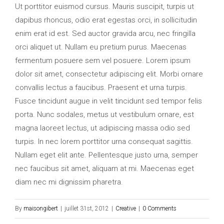
Ut porttitor euismod cursus. Mauris suscipit, turpis ut
dapibus rhoncus, odio erat egestas orci, in sollicitudin
enim erat id est. Sed auctor gravida arcu, nec fringilla
orci aliquet ut. Nullam eu pretium purus. Maecenas
fermentum posuere sem vel posuere. Lorem ipsum
dolor sit amet, consectetur adipiscing elit. Morbi ornare
convallis lectus a faucibus. Praesent et urna turpis.
Fusce tincidunt augue in velit tincidunt sed tempor felis
porta. Nunc sodales, metus ut vestibulum ornare, est
magna laoreet lectus, ut adipiscing massa odio sed
turpis. In nec lorem porttitor urna consequat sagittis.
Nullam eget elit ante. Pellentesque justo urna, semper
nec faucibus sit amet, aliquam at mi. Maecenas eget
diam nec mi dignissim pharetra.
By
maisongibert
|
juillet 31st, 2012
|
Creative
|
0 Comments