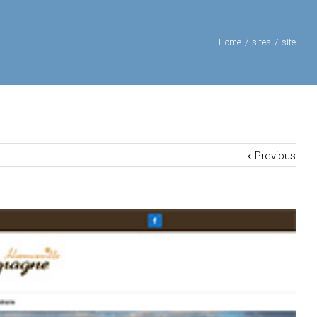
Home
/
sites
/
site
Previous